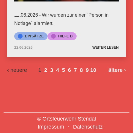
22.06.2026 - Wir wurden zur einer "Person in
Notlage" alarmiert.
EINSÄTZE
HILFE B
22.06.2026
WEITER LESEN
‹ neuere
1
2
3
4
5
6
7
8
9
10
ältere
›
© Ortsfeuerwehr Stendal
Impressum
Datenschutz