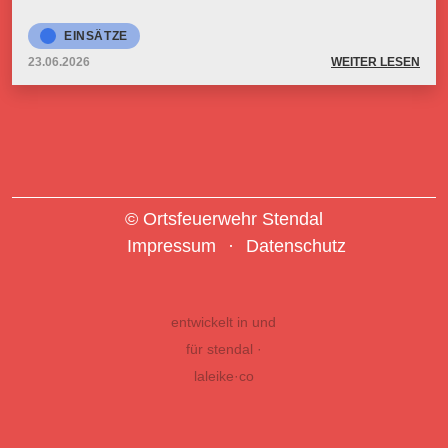
EINSÄTZE
23.06.2026
WEITER LESEN
© Ortsfeuerwehr Stendal
Impressum
Datenschutz
entwickelt in und
für stendal ·
laleike·co