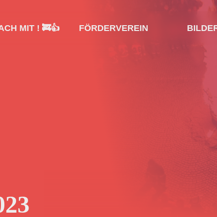
CH MIT ! 🚒👍
FÖRDERVEREIN
BILDE
023