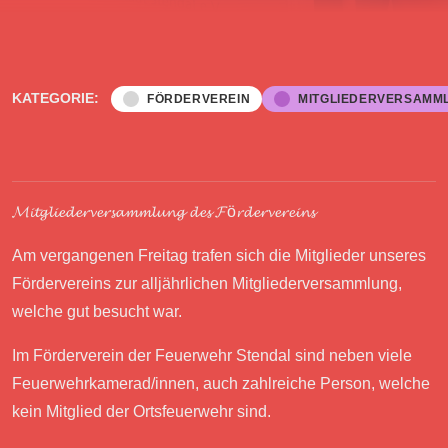
KATEGORIE:
FÖRDERVEREIN
MITGLIEDERVERSAMM
𝓜𝓲𝓽𝓰𝓵𝓲𝓮𝓭𝓮𝓻𝓿𝓮𝓻𝓼𝓪𝓶𝓶𝓵𝓾𝓷𝓰 𝓭𝓮𝓼 𝓕ö𝓻𝓭𝓮𝓻𝓿𝓮𝓻𝓮𝓲𝓷𝓼
Am vergangenen Freitag trafen sich die Mitglieder unseres
Fördervereins zur alljährlichen Mitgliederversammlung,
welche gut besucht war.
Im Förderverein der Feuerwehr Stendal sind neben viele
Feuerwehrkamerad/innen, auch zahlreiche Person, welche
kein Mitglied der Ortsfeuerwehr sind.