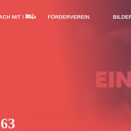
CH MIT ! 🚒👍
FÖRDERVEREIN
BILDE
063