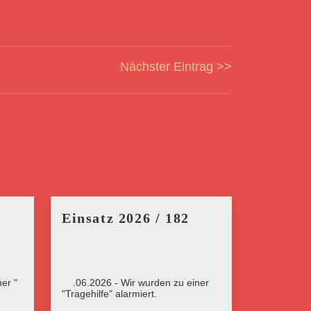
Nächster Eintrag >>
Einsatz 2026 / 182
er "
23.06.2026 - Wir wurden zu einer
"Tragehilfe" alarmiert.