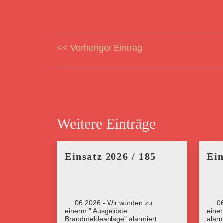
<< Vorheriger Eintrag
Weitere Einträge
Einsatz 2026 / 185
Ein
26.06.2026 - Wir wurden zu
26.0
einerm " Ausgelöste
eine
Brandmeldeanlage" alarmiert.
alarm