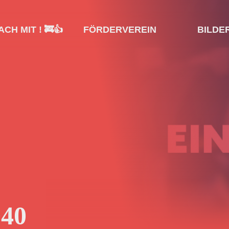
CH MIT ! 🚒👍
FÖRDERVEREIN
BILDE
040