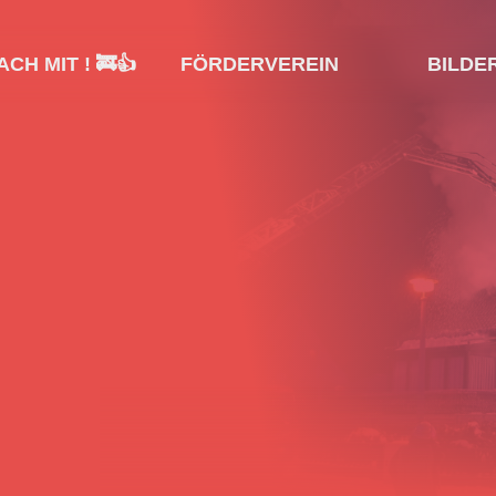
CH MIT ! 🚒👍
FÖRDERVEREIN
BILDE