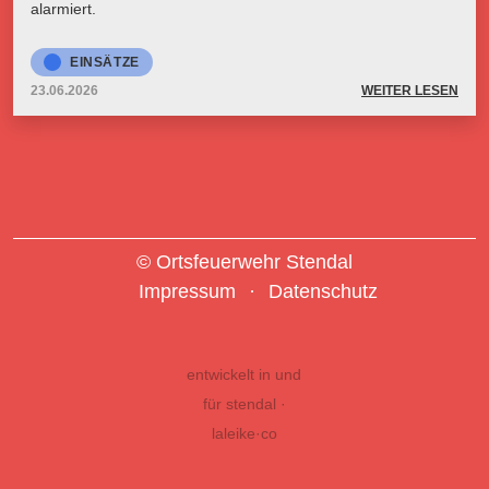
alarmiert.
EINSÄTZE
23.06.2026
WEITER LESEN
© Ortsfeuerwehr Stendal
Impressum
Datenschutz
entwickelt in und
für stendal ·
laleike·co