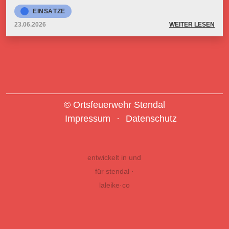
EINSÄTZE
23.06.2026
WEITER LESEN
© Ortsfeuerwehr Stendal
Impressum
Datenschutz
entwickelt in und
für stendal ·
laleike·co