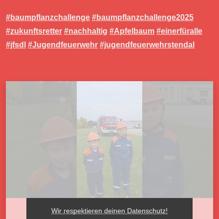
#baumpflanzchallenge
#baumpflanzchallenge2025
#zukunftsretter
#nachhaltig
#Apfelbaum
#einerfüralle
#jfsdl
#Jugendfeuerwehr
#jugendfeuerwehrstendal
Wir respektieren deinen Datenschutz!