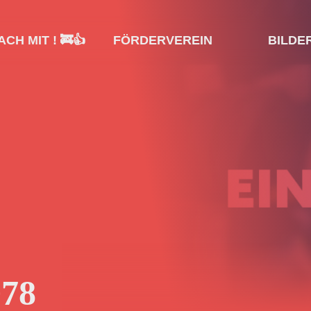
CH MIT ! 🚒👍
FÖRDERVEREIN
BILDE
078