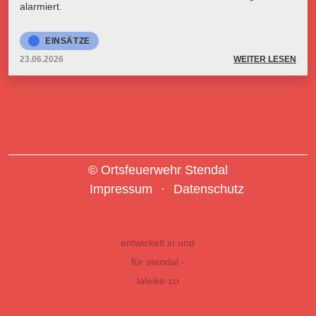
alarmiert.
EINSÄTZE
23.06.2026
WEITER LESEN
© Ortsfeuerwehr Stendal
Impressum
Datenschutz
entwickelt in und
für stendal ·
laleike·co