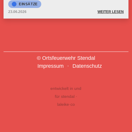
EINSÄTZE
23.06.2026
WEITER LESEN
© Ortsfeuerwehr Stendal
Impressum
Datenschutz
entwickelt in und
für stendal ·
laleike·co