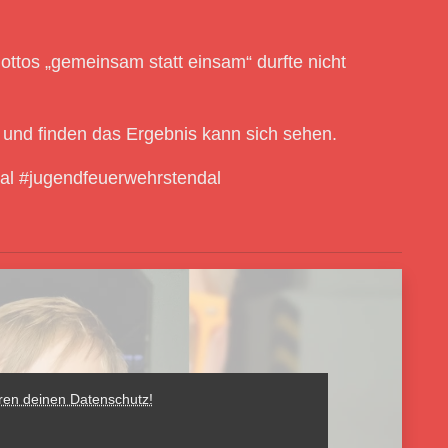
ttos „gemeinsam statt einsam“ durfte nicht
n und finden das Ergebnis kann sich sehen.
al #jugendfeuerwehrstendal
eren deinen Datenschutz!