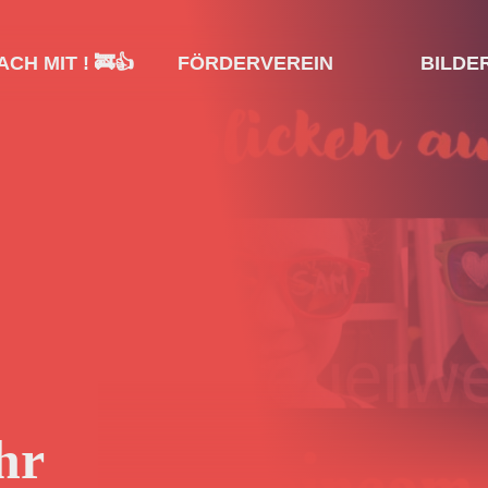
CH MIT ! 🚒👍
FÖRDERVEREIN
BILDE
hr