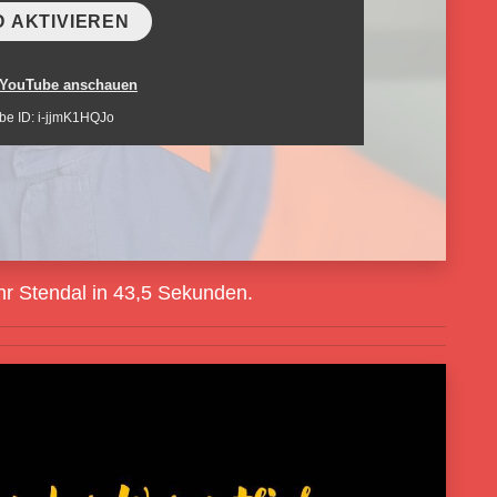
O AKTIVIEREN
 YouTube anschauen
be ID: i-jjmK1HQJo
r Stendal in 43,5 Sekunden.