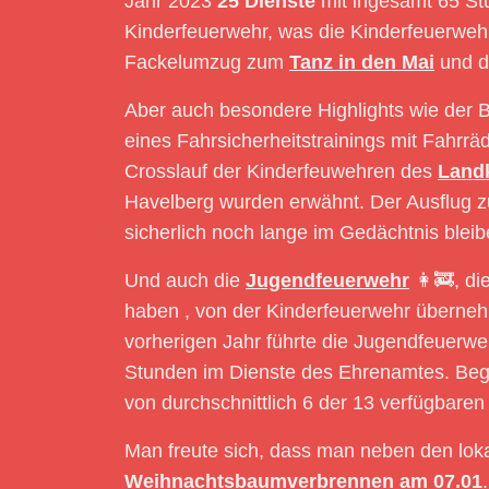
Jahr 2023
25 Dienste
mit ingesamt 65 Stu
Kinderfeuerwehr, was die Kinderfeuerwehr
Fackelumzug zum
Tanz in den Mai
und d
Aber auch besondere Highlights wie der
eines Fahrsicherheitstrainings mit Fahrrä
Crosslauf der Kinderfeuwehren des
Land
Havelberg wurden erwähnt. Der Ausflug z
sicherlich noch lange im Gedächtnis bleib
Und auch die
Jugendfeuerwehr
👩‍🚒, di
haben , von der Kinderfeuerwehr übernehm
vorherigen Jahr führte die Jugendfeuerwe
Stunden im Dienste des Ehrenamtes. Begl
von durchschnittlich 6 der 13 verfügbaren
Man freute sich, dass man neben den loka
Weihnachtsbaumverbrennen am 07.01