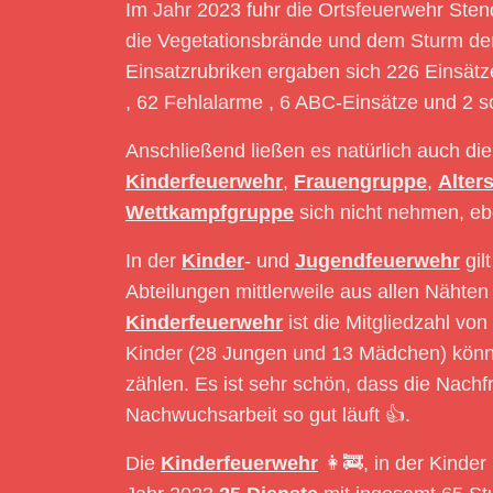
Im Jahr 2023 fuhr die Ortsfeuerwehr Sten
die Vegetationsbrände und dem Sturm der e
Einsatzrubriken ergaben sich 226 Einsätz
, 62 Fehlalarme , 6 ABC-Einsätze und 2 so
Anschließend ließen es natürlich auch di
Kinderfeuerwehr
,
Frauengruppe
,
Alter
Wettkampfgruppe
sich nicht nehmen, eb
In der
Kinder
- und
Jugendfeuerwehr
gil
Abteilungen mittlerweile aus allen Nähte
Kinderfeuerwehr
ist die Mitgliedzahl vo
Kinder (28 Jungen und 13 Mädchen) könne
zählen. Es ist sehr schön, dass die Nachf
Nachwuchsarbeit so gut läuft 👍.
Die
Kinderfeuerwehr
👩‍🚒, in der Kinder