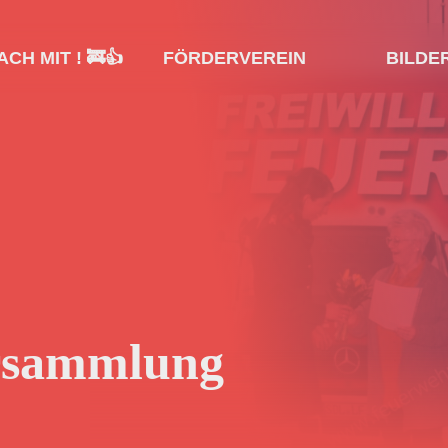
CH MIT ! 🚒👍
FÖRDERVEREIN
BILDE
rsammlung