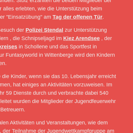
nden. Stolz erzählten die beiden Mitglieder der
 alles erlebten, wie die Unterstützung beim
er "Einsatzübung" am
Tag der offenen Tür
.
 Besuch der
Polizei Stendal
zur Unterstützung
dern , die Schnipseljagd im
Kiez Arendsee
, der
kreises
in Schollene und das Sportfest in
ur Funtasyworld in Wittenberge wird den Kindern
en.
e die Kinder, wenn sie das 10. Lebensjahr erreicht
en, hat einiges an Aktivitäten vorzuweisen. Im
hr 59 Dienste durch und verbrachte dabei 540
eitet wurden die Mitglieder der Jugendfeuerwehr
 Betreuern.
len Aktivitäten und Veranstaltungen, wie dem
., der Teilnahme der Jugendwettkampfgruppe am