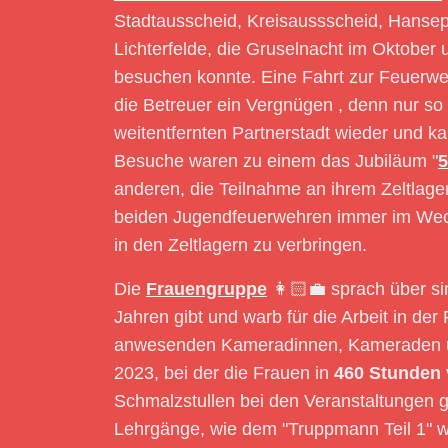
Stadtausscheid, Kreisaussscheid, Hansep
Lichterfelde, die Gruselnacht im Oktobe
besuchen konnte. Eine Fahrt zur Feuerwehr
die Betreuer ein Vergnügen , denn nur s
weitentfernten Partnerstadt wieder und k
Besuche waren zu einem das Jubiläum "
5
anderen, die Teilnahme an ihrem Zeltlager
beiden Jugendfeuerwehren immer im We
in den Zeltlagern zu verbringen.
Die
Frauengruppe
👩🏻‍💼 sprach über si
Jahren gibt und warb für die Arbeit in d
anwesenden Kameradinnen, Kameraden und 
2023, bei der die Frauen in
460 Stunden
Schmalzstullen bei den Veranstaltungen 
Lehrgänge, wie dem "Truppmann Teil 1" w