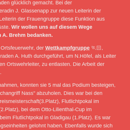
en glücklich gemacht. Bei der
adin J. Glassenapp zur neuen Leiterin der
Leiterin der Frauengruppe diese Funktion aus
sste.
Wir wollen uns auf diesem Wege
on A. Brehm bedanken.
r Ortsfeuerwehr, der
Wettkampfgruppe
🏃🏻,
den A. Huth durchgeführt, um N.Höfel, als Leiter
Ortswehrleiter, zu entlasten. Die Arbeit der
.
lnahmen, konnten sie 5 mal das Podium besteigen,
öschangriff Nass" abzuholen. Dies war bei den
ismeisterschaft(3.Platz), Flutlichtpokal im
Platz), bei dem Otto-Lilienthal-Cup im
im Flutlichtpokal in Gladigau (1.Platz). Es war
ngseinheiten gelohnt haben. Ebenfalls wurde sich