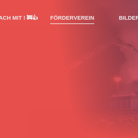
CH MIT ! 🚒👍
FÖRDERVEREIN
BILDE