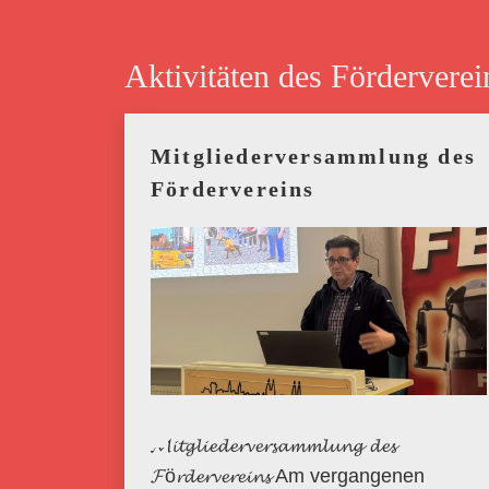
Aktivitäten des Förderverei
Mitgliederversammlung des
Fördervereins
𝓜𝓲𝓽𝓰𝓵𝓲𝓮𝓭𝓮𝓻𝓿𝓮𝓻𝓼𝓪𝓶𝓶𝓵𝓾𝓷𝓰 𝓭𝓮𝓼
𝓕ö𝓻𝓭𝓮𝓻𝓿𝓮𝓻𝓮𝓲𝓷𝓼 Am vergangenen