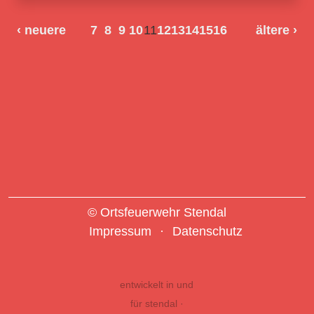
‹ neuere
7
8
9
10
11
12
13
14
15
16
ältere
›
© Ortsfeuerwehr Stendal
Impressum
Datenschutz
entwickelt in und
für stendal ·