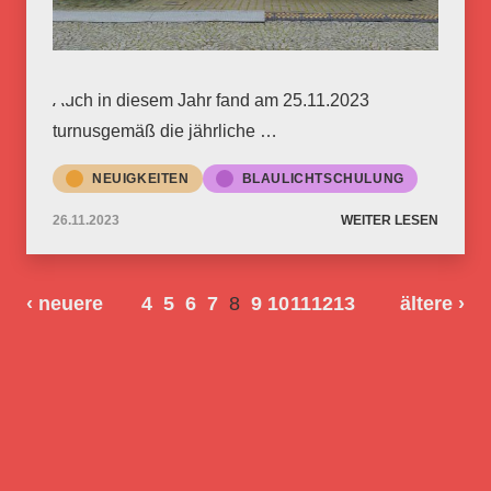
Auch in diesem Jahr fand am 25.11.2023
turnusgemäß die jährliche …
NEUIGKEITEN
BLAULICHTSCHULUNG
26.11.2023
WEITER LESEN
‹ neuere
4
5
6
7
8
9
10
11
12
13
ältere
›