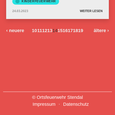
KINDERFEUERWEHR
24.03.2023
WEITER LESEN
‹ neuere
10
11
12
13
14
15
16
17
18
19
ältere
›
© Ortsfeuerwehr Stendal
Impressum
Datenschutz